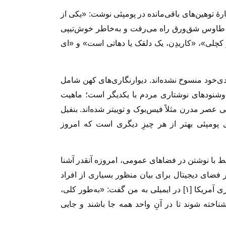
برز جورنال، مستقر در لندن، در ۱۹۰۱ دربارۀ توهین‌های باقی‌مانده در پومپئی نوشت: «یکی از
طاوس شق‌ورق راه می‌رفت و به‌خاطر خوش‌تیپی
تو کچلی»، «کاریدِن، یک دلقک یا دهاتی است» و «ای
دی‌خود منسوخ نشده‌اند. دیوارنگاری‌های کهن شامل
ت‌وشنودهای نوشتاری مردم با یکدیگر است؛ ماهیت
 عصر مدرن مثلاً فیس‌بوک و توییتر شده‌اند. بنفیل
ی پومپئی بهتر از هر چیزِ دیگری است که امروز
بط با نوشتن در فضاهای عمومی، امروزه آنقدر آشنا
ر فضای دیجیتال برای بیان منظور بسیاری از افراد
کافی نیست. راجر گستمن، نویسندۀ تاریخ دیوارنگاری آمریکا [۱] در ایمیلی به من گفت: «به‌طور کلی،
اخته شوند تا در آنِ واحد همه جا باشند و جایی