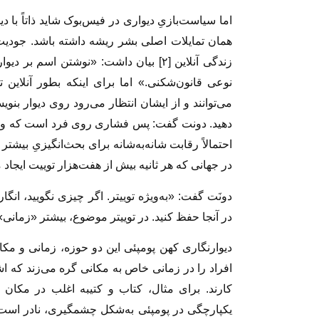
اما سیاست‌بازیِ دیواری در فیس‌بوک شاید ذاتاً با 
همان تمایلات اصلی بشر ریشه داشته باشد. جودیت
زندگی آنلاین [۲] بیان داشت: «نوشتن ا
نوعی قانون‌شکنی.» اما برای اینکه بطور آنلاین
می‌توانند و از ایشان انتظار می‌رود روی دیوار بنوی
دهید. دونت گفت: پس فشاری روی فرد است که وادا
احتمالاً رقابت شانه‌به‌شانه برای بحث‌انگیزیِ بیشت
در جهانی که هر ثانیه بیش از هفت‌هزار توییت ایجاد 
دونَت گفت: «به‌ویژه توییتر. اگر چیزی نگویید، انگار 
در آنجا حفظ کنید. در توییتر موضوع، بیشتر «زما
دیوارنگاری کهن پومپئی این دو حوزه، زمانی و مکان
افراد را در زمانی خاص به مکانی گره می‌زند که ا
کارند. برای مثال، کتاب و کتیبه اغلب در مکان
یکپارچگی در پومپئی به‌شکل چشمگیری، نادر است 