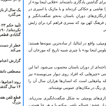
برای گذاشتن یادگاری داشته‌اند. «فلانی اینجا بود» از
 نقاشی و حکاکی کرده‌اند و با ماژیک یا اسپری در
یک سال از با
می‌گذرد
نگاری‌های دورانِ باستان به‌نحو شگفت‌انگیز و
 فرهنگ کهن بود که بستری فراهم کرد برای زایش
ت
.
گنابادی قطعی
ئی، واقع در ایتالیا، از ساده‌ترین نمونه‌ها هستند:
خطر از دست دا
می‌کند
یلوس اینجا بود» با چیزی شبیه تاریخ که مورخان آن
گزارش اعدام ۲۰۱۸: قصاص و بخش
خته‌ای از دوران باستان محسوب می‌شود. اما این
مصطفی دانشج
عنی «چیزهایی که افراد روی دیوار می‌نویسند» نیز
له پیام‌هایی است که انسان‌ها هزاران سال آن را
۱۴ سال گذشته
ریِ رنگ در مکان‌های عمومی نوشته‌اند.
قطع تلفن هفت
اری‌های پومپئی به شکل شگفت‌انگیزی مدرن‌اند.
بزرگ
براز عشق: «سالم باشی ویکتوریا و هر جا هستی،