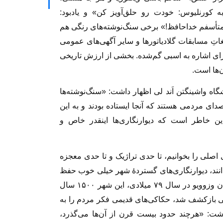
 کورنلیوس: خودت رو حلق‌آویز کن» و یادبود:
تأسفم خداحافظ!» برخی سنگ‌نوشته‌های رنگی هم
غاتِ مسابقات گلادیاتورها و سایر آگهی‌های عمومی
 برای اشاره به اسبی گم‌شده. بخشی از ارزش تاریخی
ن‌ها است.
نشگاه واشینگتن اَند لی اظهار داشت: «سنگ‌نوشته‌ها
دای مردمی هستند که آنجا ایستاده بودند و به این
 این خاطر است که دیوارنگاری‌ها اینقدر خاص و
 اصلی را بخوانیم، تا حدی تراژیک و تا حدی معجزه
دانند، دیوارنگاری‌های گستردۀ شهر خیلی خوب حفظ
شده‌اند؛ زیرا پس از فوران فاجعه‌آمیز کوه آتشفشان وزوویو در سال ۷۹ میلادی، این شهر ۱۵۰۰ سال
ئی بازکشف شد، حکاکی‌های قدیمی فکر مردم را به
 ۱۸۸۱ نیویورک تایمز نوشت: «هرچند حدود بیست قرن از آن‌ها می‌گذرد،