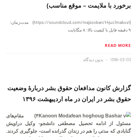
برخورد با ملایمت – موقع مناسب)
{https://soundcloud.com/majzooban/t4juc1mabuvl} مدت‌زمان:
۹ دقيقه فايل با کیفیت بالا: ۸ مگابایت
READ MORE
1396-03-03
بدون دیدگاه
گزارش کانون مدافعان حقوق بشر دربارهٔ وضعیت
حقوق بشر در ایران در ماه اردیبهشت ۱۳۹۶
۴) مقام‌های
مسئول از ادامه تحصیل مصطفی دانشجو- وکیل دراویش
گنابادی که مدتی را هم در زندان گذرانده است- جلوگیری کردند.