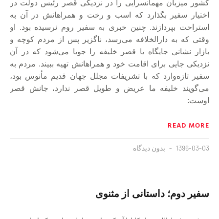
كشور ميزبان مهمانسرايی را در نزديكی قصر رئيس دولت در
اختيار سفير بگذارد كه اسب و رخت و همراهانش در آن به
استراحت بپردازند. چنين خبری به سفير روم نرسيده بود. او
وقتی كه به دارالخلافه می‌رسد، ناگزير پس از مردم كوچه و
بازار نشانی جايگاه يا قصر خليفه را جويا می‌شود كه در آن
نزديكی جايی برای اقامت خود و همراهانش تهيه ببيند. مردم به
سفير تازه‌وارد كه با تشريفات مجلل جهان قديم مأنوس بود،
می‌گويند خليفه ما عريض و طويل قصر ندارد، جانش قصر
اوست:
READ MORE
1396-03-03
بدون دیدگاه
سفير دوم؛ داستانی از مثنوی