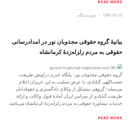
READ MORE
1396-08-28
بدون دیدگاه
بيانيهٔ گروه حقوقى مجذوبان نور در امدادرسانى
حقوقى به مردم زلزله‌زدهٔ كرمانشاه
گروه حقوقى مجذوبان نور- پايگاه خبرى دراويش طریقت
نعمت‌اللهی گنابادى- با عرض تسلیت به این عزیزان اعلام
می‌نماید؛ گروهی متشكل از وكلاى دادگسترى و حقوقدانان
طریقت گنابادی از سراسر ايران آمادهٔ قبول وکالت و ارائهٔ
خدمات مشاورهٔ حقوقی به مردم زلزله‌زدهٔ كرمانشاه مى‌باشد.
READ MORE