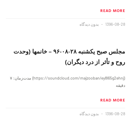
READ MORE
1396-08-28
بدون دیدگاه
مجلس صبح یکشنبه ۲۸-۰۸-۹۶ – خانمها (وحدت
روح و تأثر از درد دیگران)
{https://soundcloud.com/majzooban/ey8l65g2ehnj} مدت‌زمان: ۷
دقيقه
READ MORE
1396-08-28
بدون دیدگاه