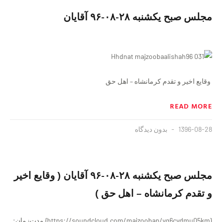
مجلس صبح یکشنبه ۲۸-۰۸-۹۶ آقایان
وقایع اخیر و تقدم کرمانشاه – اهل حق
READ MORE
1396-08-28
بدون دیدگاه
مجلس صبح یکشنبه ۲۸-۰۸-۹۶ آقایان ( وقایع اخیر
و تقدم کرمانشاه – اهل حق )
{https://soundcloud.com/majzooban/yq6cydmu05km} مدت‌زمان: