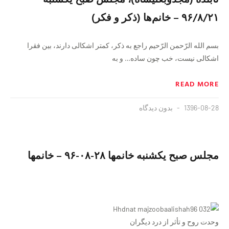
۹۶/٨/۲۱ – خانم‌ها (ذكر و فكر)
بسم الله الرّحمن الرّحیم راجع به ذکر، کمتر اشکالی دارند، بین فقرا
اشکالی نیست، خب چون ساده… و به‌
READ MORE
1396-08-28
بدون دیدگاه
مجلس صبح یکشنبه خانمها ۲۸-۰۸-۹۶ – خانمها
وحدت روح و تأثر از درد دیگران