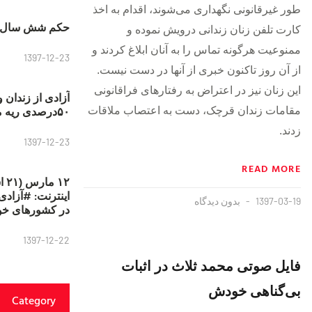
طور غیرقانونی نگهداری می‌شوند، اقدام به اخذ
حکم شش سال ح
کارت تلفن زنان زندانی درویش نموده و
ممنوعیت هرگونه تماس را به آنان ابلاغ کردند و
1397-12-23
از آن روز تاکنون خبری از آنها در دست نیست.
این زنان نیز در اعتراض به رفتارهای فراقانونی
آزادی از زندان 
۵۰درصدی ریه مصطفی دانشجو
مقامات زندان قرچک، دست به اعتصاب ملاقات
زدند.
1397-12-23
READ MORE
۱۲
1397-03-19
بدون دیدگاه
در کشورهای خو
1397-12-22
فایل صوتی محمد ثلاث در اثبات
بی‌گناهی خودش
Category