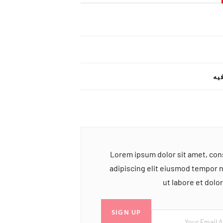
یه
Lorem ipsum dolor sit amet, co
adipiscing elit eiusmod tempor 
ut labore et dol
SIGN UP