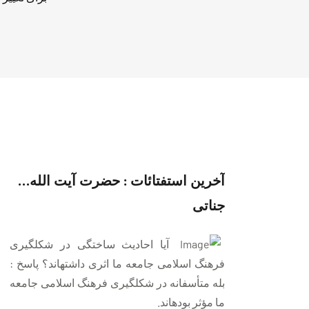
آخرین استفتائات : حضرت آیت الله…
جناتی
آيا احاديث ساختگى در شكل‏گيرى
فرهنگ اسلامى جامعه ما اثرى داشته‏اند؟ پاسخ :
بله متأسفانه در شكل‏گيرى فرهنگ اسلامى جامعه
ما مؤثر بوده‏اند.