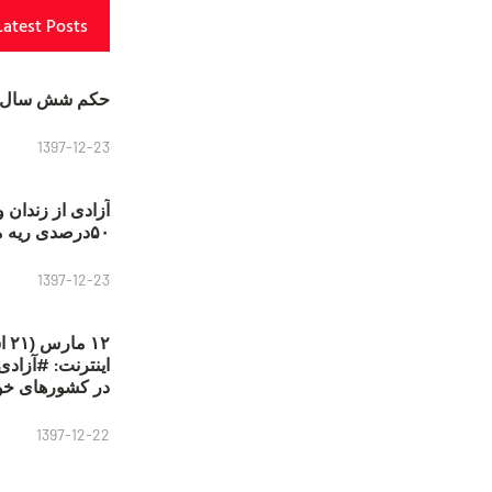
Latest Posts
حکم شش سال ح
1397-12-23
آزادی از زندان 
۵۰درصدی ریه مصطفی دانشجو
1397-12-23
۱۲
در کشورهای خو
1397-12-22