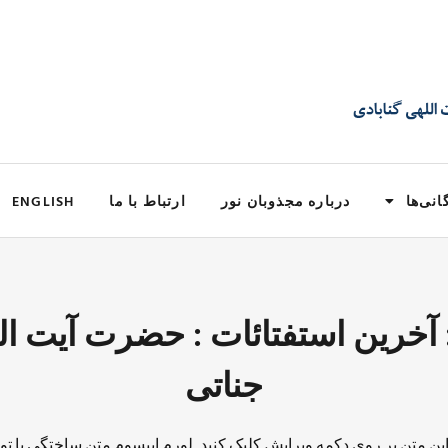
انی‌ها
درباره مجذوبان نور
ارتباط با ما
ENGLISH
Ta: آخرین استفتائات : حضرت آیت ا
جناتی
 این متن بر روی دکمه ویرایش کلیک کنید. لورم ایپسوم متن ساختگی با تو