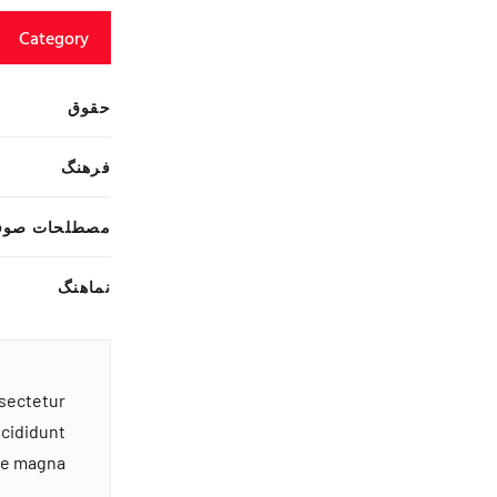
Category
حقوق
فرهنگ
مصطلحات صوف
نماهنگ
nsectetur
ncididunt
ore magna