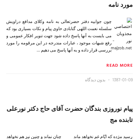
مورد نامه
چون جوابیه دفتر حضرتعالی به نامه وکلای مدافع دراویش
سلسله نعمت اللهی گنابادی حاوی پیام و نکات بسیاری بود که
می بایست به آنها پاسخ داده شود جهت تنویر افکار عمومی و
رفع شبهات موجود ، عبارات مندرجه در این مرقومه را مورد
بررسی قرار داده و به آنها پاسخ می دهیم …
READ MORE
1387-01-09
بدون دیدگاه
پیام نوروزی بندگان حضرت آقای حاج دکتر نورعلی
تابنده مج
رسید مژده که ایّام غم نخواهد ماند چنان نماند و چنین نیز هم نخواهد