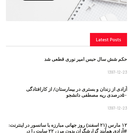
Latest Posts
حکم شش سال حبس امیر نوری قطعی شد
1397-12-23
آزادی از زندان و بستری در بیمارستان/ از کارافتادگی
۵۰درصدی ریه مصطفی دانشجو
1397-12-23
۱۲ مارس (۲۱ اسفند) روز جهانی مبارزه با سانسور در اینترنت:
#آزادی هم‌آیند گزارشگران‌ بدون مرز، ۲۲ سایت را در