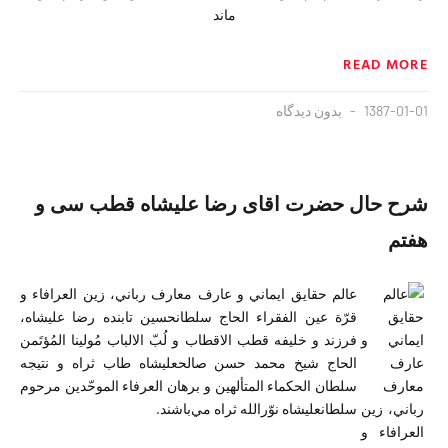
ماند
READ MORE
1387-01-01
بدون دیدگاه
شرح حال حضرت اقای رضا علیشاه قطب سی و
هفتم
عالم حقايق ايماني و عارف معارف رباني، زين العرافاء و
قرّة عين الفقراء الحاج سلطانحسين تابنده رضا عليشاه،
فرزند و خليفه قطب الاقطاب و لُبّ الالباب مُولينا المُؤتَمن
الحاج شيخ محمد حسن صالحعليشاه طاب ثراه و نتيجه
سلطان الحکماء المتألهين و برهان العرفاء الموحّدين مرحوم
سلطانعليشاه نوّرالله ثراه مي‌باشند.