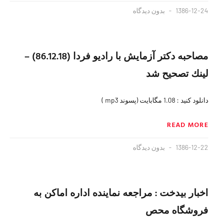
1386-12-24
بدون دیدگاه
مصاحبه دكتر آزمايش با راديو فردا (86.12.18) –
لينك تصحيح شد
دانلود كنيد : 1.08 مگابايت (پسوند mp3 )
READ MORE
1386-12-22
بدون دیدگاه
اخبار بیدخت : مراجعه نماينده اداره اماكن به
فروشگاه محص