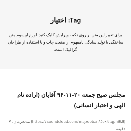
Tag: اختیار
برای تغییر این متن بر روی دکمه ویرایش کلیک کنید. لورم ایپسوم متن
ساختگی با تولید سادگی نامفهوم از صنعت چاپ و با استفاده از طراحان
گرافیک است.
مجلس صبح جمعه ۲۰-۱۱-۹۶ آقایان (اراده تام
الهی و اختیار انسانی)
{https://soundcloud.com/majzooban/3ekl6tqph6k8} مدت‌زمان: ۷
دقیقه