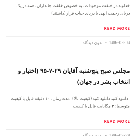
خداوند در خلقت موجودات، به خصوص خلقت جانداران، همه در یک
دریای رحمت الهی یا دریای حیات قرار (داشتند).
READ MORE
1395-08-03
بدون دیدگاه
مجلس صبح پنج‌‌شنبه آقایان ٢٩-۷-٩۵ (اختیار و
انتخاب بشر در جهان)
دانلود کنید دانلود کنید (کیفیت بالا) مدت‌زمان: ١٠ دقیقه فايل با کیفیت
متوسط: ۳ مگابایت فايل با کیفیت
READ MORE
1395-07-29
بدون دیدگاه