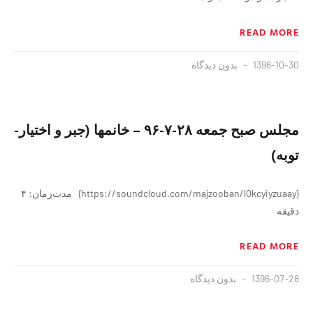
READ MORE
1396-10-30
بدون دیدگاه
مجلس صبح جمعه ٢٨-٧-٩۶ – خانمها (جبر و اختیار-
توبه)
{https://soundcloud.com/majzooban/l0kcyiyzuaay} مدت‌زمان: ۴
دقيقه
READ MORE
1396-07-28
بدون دیدگاه