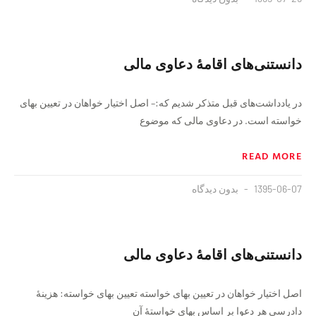
دانستنى‌هاى اقامهٔ دعاوى مالى
در يادداشت‌هاى قبل متذكر شديم كه:– اصل اختيار خواهان در تعيين بهاى
خواسته است. در دعاوى مالى كه موضوع
READ MORE
1395-06-07
بدون دیدگاه
دانستنى‌هاى اقامهٔ دعاوى مالى
اصل اختيار خواهان در تعيين بهاى خواسته تعيين بهاى خواسته: هزينهٔ
دادرسى هر دعوا بر اساس بهاى خواستهٔ آن