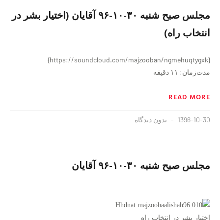
مجلس صبح شنبه ۳۰-۱۰-۹۶ آقایان (اختیار بشر در
انتخاب راه)
{https://soundcloud.com/majzooban/ngmehuqtygxk}
مدت‌زمان: ١١ دقیقه
READ MORE
1396-10-30
بدون دیدگاه
مجلس صبح شنبه ۳۰-۱۰-۹۶ آقایان
اختیار بشر در انتخاب راه