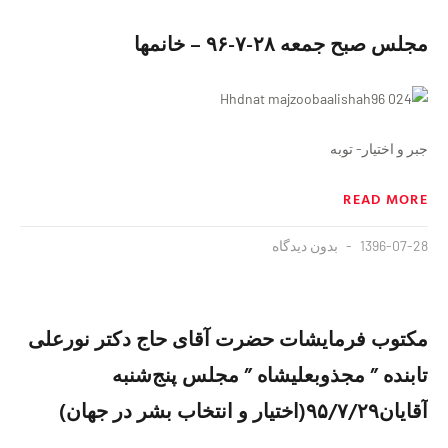
مجلس صبح جمعه ٢٨-٧-٩۶ – خانمها
جبر و اختیار- توبه
READ MORE
1396-07-28
بدون دیدگاه
مکتوب فرمایشات حضرت آقای حاج دکتر نورعلی
تابنده ” مجذوبعلیشاه ” مجلس پنج‌شنبه
آقایان۹۵/۷/۲۹(اختیار و انتخاب بشر در جهان)