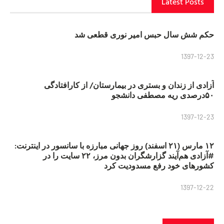
Latest Posts
حکم شش سال حبس امیر نوری قطعی شد
1397-12-23
آزادی از زندان و بستری در بیمارستان/ از کارافتادگی
۵۰درصدی ریه مصطفی دانشجو
1397-12-23
۱۲ مارس (۲۱ اسفند) روز جهانی مبارزه با سانسور در اینترنت:
#آزادی هم‌آیند گزارشگران‌ بدون مرز، ۲۲ سایت را در
کشورهای خود رفع مسدودیت کرد
1397-12-22