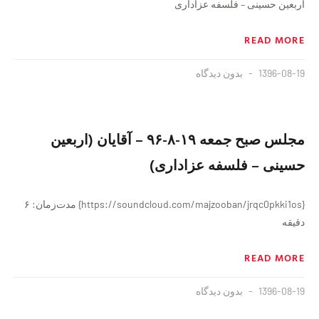
اربعین حسینی – فلسفه عزاداری
READ MORE
1396-08-19
بدون دیدگاه
مجلس صبح جمعه ١٩-٨-٩۶ – آقایان (اربعین
حسینی – فلسفه عزاداری)
{https://soundcloud.com/majzooban/jrqc0pkki1os} مدت‌زمان: ۶
دقيقه
READ MORE
1396-08-19
بدون دیدگاه