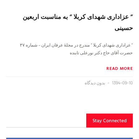
” عزاداری شهدای کربلا ” به مناسبت اربعین
حسینی
” عزادارى شهداى کربلا “ مندرج در مجلهٔ عرفان ایران – شماره ۳۷
حضرت آقای حاج دکتر نورعلى تابنده
READ MORE
1394-09-10
بدون دیدگاه
Stay Connected