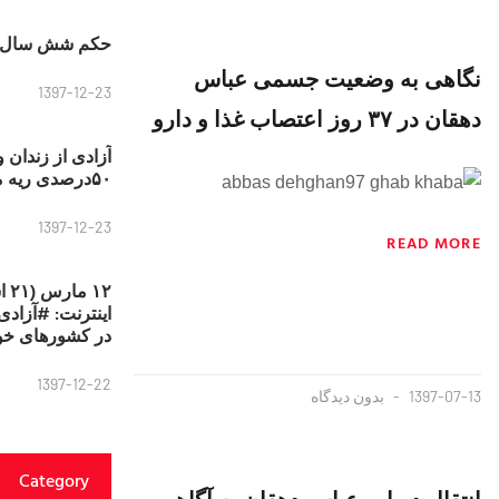
حکم شش سال ح
نگاهی به وضعیت جسمی عباس
1397-12-23
دهقان در ۳۷ روز اعتصاب غذا و دارو
آزادی از زندان 
۵۰درصدی ریه مصطفی دانشجو
1397-12-23
READ MORE
۱۲
در کشورهای خو
1397-12-22
1397-07-13
بدون دیدگاه
Category
انتقال دوباره عباس دهقان به آگاهی