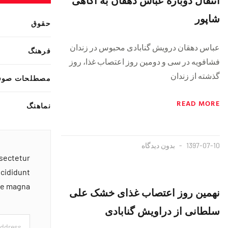
شاپور
حقوق
عباس دهقان درویش گنابادی محبوس در زندان
فرهنگ
فشافویه در سی و دومین روز اعتصاب غذا، روز
گذشته از زندان
مصطلحات صوف
READ MORE
نماهنگ
1397-07-10
بدون دیدگاه
nsectetur
ncididunt
ore magna
نهمین روز اعتصاب غذای خشک علی
سلطانی از دراویش گنابادی