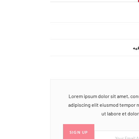
یه
Lorem ipsum dolor sit amet, co
adipiscing elit eiusmod tempor 
ut labore et dol
SIGN UP