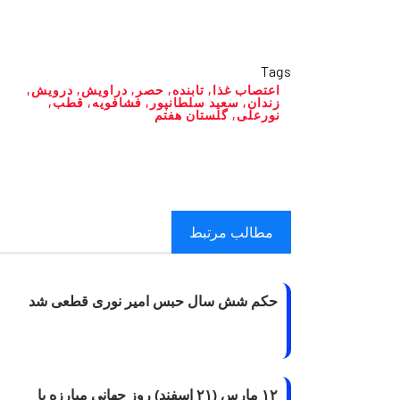
Tags
اعتصاب غذا
,
تابنده
,
حصر
,
دراویش
,
درویش
,
زندان
,
سعید سلطانپور
,
فشافویه
,
قطب
,
نورعلی
,
گلستان هفتم
مطالب مرتبط
حکم شش سال حبس امیر نوری قطعی شد
۱۲ مارس (۲۱ اسفند) روز جهانی مبارزه با