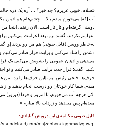
«سلام. خوبی عزیزم؟ چه خبر؟ … آره یک ذره حالم 
آب [که] می‌خورم میدم بالا… چشم‌هام هم اذیتن. یکی ا
دوبینی گرفته‌ام و تار تار است. الان رفتم، اینجا من
اعزامم نکردند. گفتند برو، بعد اعزامت می‌کنیم بر
به‌خاطر وویس (فایل صوتی) هم من رو بردند [و] گفتن
دشمن را شاد می‌کنی و برایت قرار صادر می‌کنیم و 
می‌دهی و اذهان عمومی را تشویش می‌کنی یک قرار جد
بکنید. گفت: قرار جدید برایت صادر می‌کنیم و تو اجن
حرف‌ها. فتحی رئیس تیپ [این حرف‌ها را زد]. من ه
میدم. شما کار خودتان رو درست انجام بدهید و از ه
الان هرچه آب می‌‌خورم، تا امروز و فردا (دیروز) م
معده‌ام پس می‌دهد و زرداب بالا میارم.»
فایل صوتی مکالمه‌ی این درویش گنابادی:
{https://soundcloud.com/majzooban/tggbmvdyguwg}