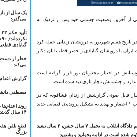
یک سال از با
می‌گذرد
فنی از آخرین وضعیت جسمی خود پس از نزدیک به
ت
ر تاریخ هفتم شهریور به درویشان زندانی حمله کرد
گنابادی قطعی
 ایران با درویشان گنابادی و حصر قطب آنان دکتر
خطر از دست دا
می‌کند
وستانش در اختیار مجذوبان نور قرار گرفته است
گزارش اعدام ۲۰۱۸: قصاص و بخش
 ندارد و چشمانش دچار تاری دید شده است.
مصطفی دانشج
شار فایل صوتی گزارشش از زندان فشافویه که در
مجذوبان نور نیز منتشر شد از سوی فتحی رئیس تیپ ۱ احضار و تهدید به تشکیل پرونده‌ی قضایی جدید
۱۴ سال گذشته
قطع تلفن هفت
? مشروح مکالمه‌ی این درویش گنابادی را که با حکم دادگاه انقلاب به تحمل ۷ سال حبس، ۲ سال تبعید
بزرگ