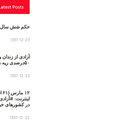
Latest Posts
حکم شش سال ح
1397-12-23
آزادی از زندان 
۵۰درصدی ریه مصطفی دانشجو
1397-12-23
۱۲
در کشورهای خو
1397-12-22