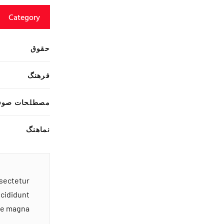
Category
حقوق
فرهنگ
مصطلحات صوف
نماهنگ
nsectetur
ncididunt
ore magna