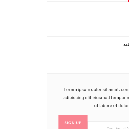
یه
Lorem ipsum dolor sit amet, co
adipiscing elit eiusmod tempor 
ut labore et dol
SIGN UP