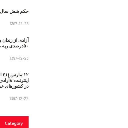
حکم شش سال ح
1397-12-23
آزادی از زندان 
۵۰درصدی ریه مصطفی دانشجو
1397-12-23
۱۲
در کشورهای خو
1397-12-22
Category