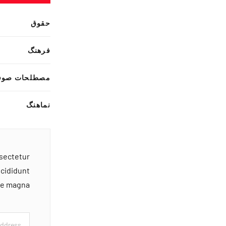
حقوق
فرهنگ
مصطلحات صوف
نماهنگ
nsectetur
ncididunt
ore magna