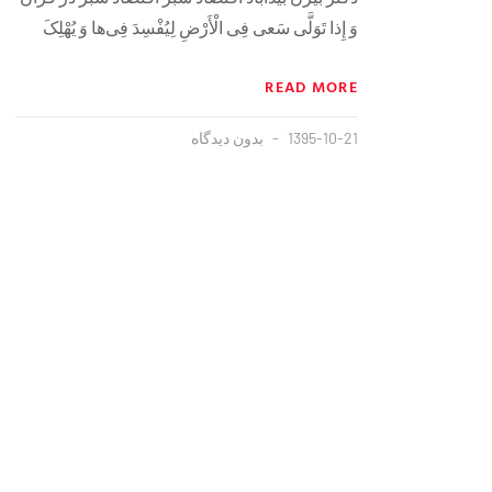
وَ إِذا تَوَلَّى سَعى فِی الْأَرْضِ لِیُفْسِدَ فِی‌ها وَ یُهْلِکَ
READ MORE
1395-10-21
بدون دیدگاه