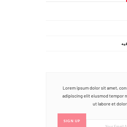
یه
Lorem ipsum dolor sit amet, co
adipiscing elit eiusmod tempor 
ut labore et dol
SIGN UP