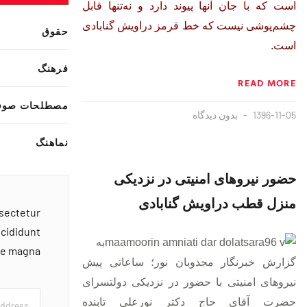
است که با جان آنها پیوند دارد و نه‌تنها قابل
چشم‌پوشی نیست که خط قرمز دراویش گنابادی
حقوق
است.
فرهنگ
READ MORE
مصطلحات صوف
1396-11-05
بدون دیدگاه
نماهنگ
حضور نیروهای امنیتی در نزدیکی
منزل قطب دراویش گنابادی
nsectetur
ncididunt
به
ore magna
گزارش خبرنگار مجذوبان نور؛ ساعاتی پیش
نیروهای امنیتی با حضور در نزدیکی دولتسرای
حضرت آقای حاج دکتر نورعلی تابنده