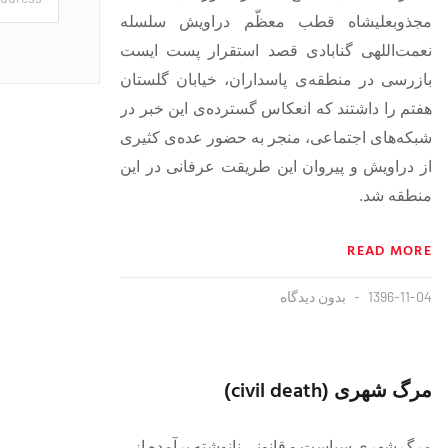
مجذوبعلیشاه قطب معظّم دراویش سلسله
نعمت‌اللهی گنابادی قصد استقرار پست ایست
بازرسی در منطقه‌ی پاسداران، خیابان گلستان
هفتم را داشتند که انعکاس گسترده‌ی این خبر در
شبکه‌های اجتماعی، منجر به حضور عده‌ی کثیری
از دراویش و پیروان این طریقت عرفانی در این
منطقه شد.
READ MORE
1396-11-04
بدون دیدگاه
مرگ شهری (civil death)
مرگ شهری سیاست و قانونی نانوشته برآمده از