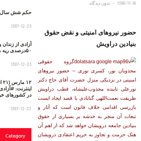
1396-11-16
بدون دیدگاه
حکم شش سال ح
1397-12-23
حضور نیروهای امنیتی و نقض حقوق
بنیادین دراویش
آزادی از زندان 
۵۰درصدی ریه مصطفی دانشجو
گروه حقوقی
1397-12-23
مجذوبان نور، کسری نوری – حضور نیروهای
امنیتی در نزدیکی منزل حضرت آقای حاج دکتر
۱۲
نورعلی تابنده مجذوب‌علیشاه، قطب دراویش
در کشورهای خو
طریقت نعمت‌اللهی گنابادی با قصد ایجاد ایست
بازرسی اقدامی خلاف قانون است که آثار و
1397-12-22
تبعات آن منجر به خدشه بر بسیاری از حقوق
بنیادین جامعه درویشان خواهد شد که از اهم آن
هتک حرمت و تجاوز به حریم اعتقادی درویشان
Category