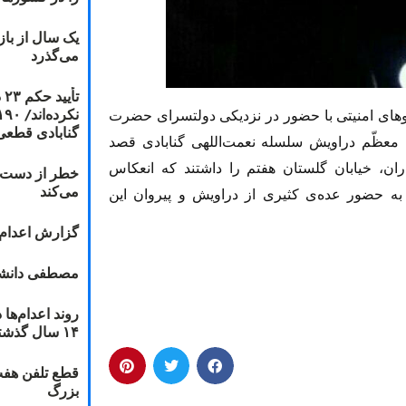
یک سال از با
می‌گذرد
ت
وهای امنیتی با حضور در نزدیکی دولتسرای حضرت
گنابادی قطعی
 معظّم دراویش سلسله نعمت‌اللهی گنابادی قصد
ن، خیابان گلستان هفتم را داشتند که انعکاس
خطر از دست دا
می‌کند
به حضور عده‌ی کثیری از دراویش و پیروان این
گزارش اعدام ۲۰۱۸: قصاص و بخش
مصطفی دانشج
۱۴ سال گذشته
قطع تلفن هفت
بزرگ