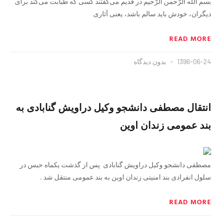
بسم الله الرّحمن الرّحیم در قدیم می‌گفتند کسی که طبابت می‌کند برای
دیگران، خودش باید سالم باشد، یعنی آثاری
READ MORE
1396-06-24
بدون دیدگاه
انتقال مصطفی دانشجو ‪وکیل دراویش گنابادی‬ به
بند عمومی زندان اوین
مصطفی دانشجو وکیل دراویش گنابادی پس از گذشت یکماه حبس در
سلول انفرادی بند امنیتی زندان اوین به بند عمومی منتقل شد .
READ MORE