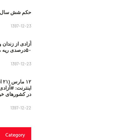
حکم شش سال ح
1397-12-23
آزادی از زندان 
۵۰درصدی ریه مصطفی دانشجو
1397-12-23
۱۲
در کشورهای خو
1397-12-22
Category