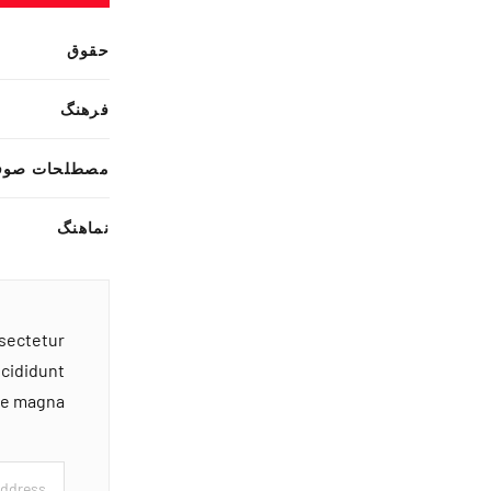
حقوق
فرهنگ
مصطلحات صوف
نماهنگ
nsectetur
ncididunt
ore magna