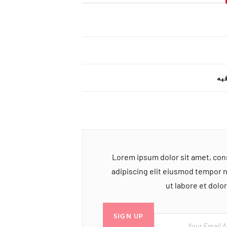
یه
Lorem ipsum dolor sit amet, co
adipiscing elit eiusmod tempor 
ut labore et dol
SIGN UP