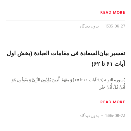
READ MORE
1395-06-27
بدون دیدگاه
تفسیر بیان‌السعادة فى مقامات العبادة (بخش اول
آیات ۶۱ تا ۶۲)
[سوره التوبة (۹): آيات ۶۱ تا ۶۵] وَ مِنْهُمُ الَّذِينَ يُؤْذُونَ النَّبِيَّ وَ يَقُولُونَ هُوَ
أُذُنٌ قُلْ أُذُنُ خَيْرٍ
READ MORE
1395-06-23
بدون دیدگاه