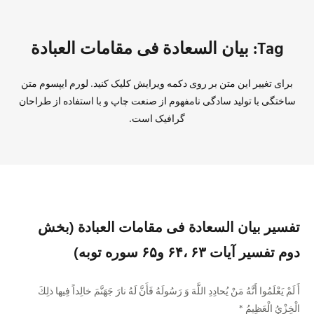
Tag: بیان السعادة فى مقامات العبادة
برای تغییر این متن بر روی دکمه ویرایش کلیک کنید. لورم ایپسوم متن
ساختگی با تولید سادگی نامفهوم از صنعت چاپ و با استفاده از طراحان
گرافیک است.
تفسیر بیان السعادة فى مقامات العبادة (بخش
دوم تفسیر آیات ۶۳ ،۶۴ و۶۵ سوره توبه)
أَ لَمْ يَعْلَمُوا أَنَّهُ مَنْ يُحادِدِ اللَّهَ وَ رَسُولَهُ فَأَنَّ لَهُ نارَ جَهَنَّمَ خالِداً فِيها ذلِكَ
الْخِزْيُ الْعَظِيمُ *