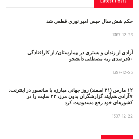
Latest Posts
حکم شش سال حبس امیر نوری قطعی شد
1397-12-23
آزادی از زندان و بستری در بیمارستان/ از کارافتادگی
۵۰درصدی ریه مصطفی دانشجو
1397-12-23
۱۲ مارس (۲۱ اسفند) روز جهانی مبارزه با سانسور در اینترنت:
#آزادی هم‌آیند گزارشگران‌ بدون مرز، ۲۲ سایت را در
کشورهای خود رفع مسدودیت کرد
1397-12-22