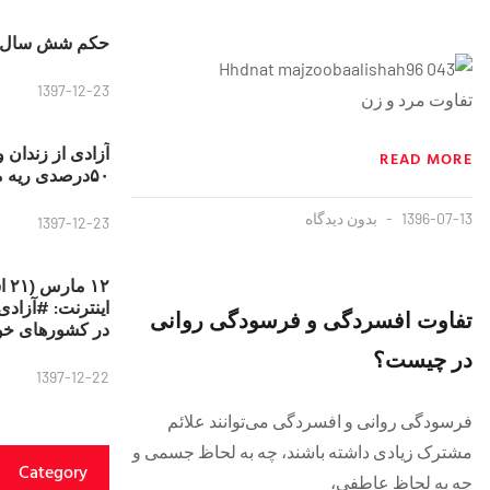
حکم شش سال ح
{https://soundcloud.com/majzooban/bqzien5g5zem}
1397-12-23
تفاوت مرد و زن
آزادی از زندان 
READ MORE
۵۰درصدی ریه مصطفی دانشجو
1396-07-13
بدون دیدگاه
1397-12-23
۱۲
تفاوت افسردگی و فرسودگی روانی
در کشورهای خو
در چیست؟
1397-12-22
فرسودگی روانی و افسردگی می‌توانند علائم
مشترک زیادی داشته باشند، چه به لحاظ جسمی و
Category
چه به لحاظ عاطفی،