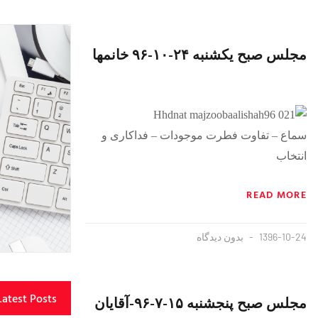
مجلس صبح یکشنبه ۲۴-۱۰-۹۶ خانمها
سماع – تفاوت فطرت موجودات – فداکاری و
{https://soundcloud.com/majzooban/hmatrfcworzs}
انتخاب
READ MORE
1396-10-24
بدون دیدگاه
Latest Posts
مجلس صبح پنجشنبه ١۵-٧-٩۶-آقایان