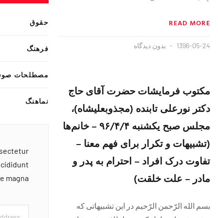
حقوق
READ MORE
1396-05-24
بدون دیدگاه
فرهنگ
مصطلحات صوف
مکتوب فرمایشات حضرت آقای حاج
نماهنگ
دکتر نورعلی تابنده (مجذوبعلیشاه)،
مجلس صبح یکشنبه ۹۶/۴/۴ – خانم‌ها
(تشبیهات و تکرار برای فهم معنا –
nsectetur
تفاوت درک افراد – احترام به پدر و
ncididunt
مادر – علت خلقت)
ore magna
بسم الله الرّحمن الرّحیم در این تشبیهاتی که