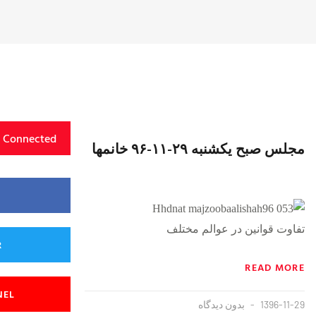
y Connected
مجلس صبح یکشنبه ۲۹-۱۱-۹۶ خانمها
{https://soundcloud.com/majzooban/zjzmqzv7gust}
تفاوت قوانین در عوالم مختلف
R
READ MORE
NEL
1396-11-29
بدون دیدگاه