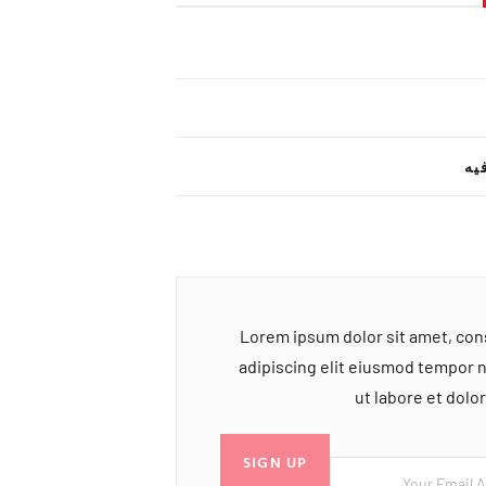
یه
Lorem ipsum dolor sit amet, co
adipiscing elit eiusmod tempor 
ut labore et dol
SIGN UP