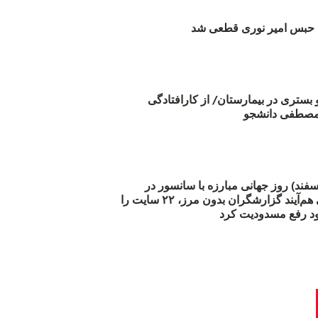
بس امیر نوری قطعی شد
و بستری در بیمارستان/ از کارافتادگی
 مارس (۲۱ اسفند) روز جهانی مبارزه با سانسور در
اینترنت: #آزادی هم‌آیند گزارشگران‌ بدون مرز، ۲۲ سایت را
د رفع مسدودیت کرد