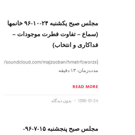
مجلس صبح یکشنبه ۲۴-۱۰-۹۶ خانمها
(سماع – تفاوت فطرت موجودات –
فداکاری و انتخاب)
مدت‌زمان: ۱۳ دقیقه
READ MORE
1396-10-24
بدون دیدگاه
مجلس صبح پنجشنبه ١۵-٧-٩۶-