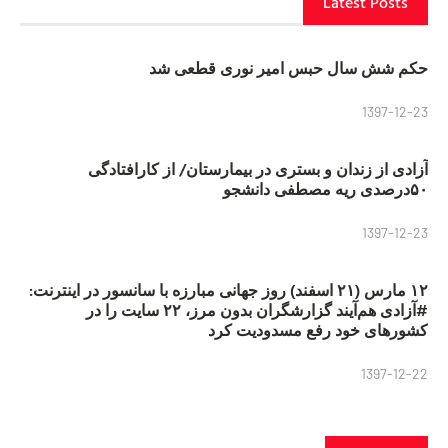
Latest Posts
حکم شش سال حبس امیر نوری قطعی شد
1397-12-23
آزادی از زندان و بستری در بیمارستان/ از کارافتادگی
۵۰درصدی ریه مصطفی دانشجو
1397-12-23
۱۲ مارس (۲۱ اسفند) روز جهانی مبارزه با سانسور در اینترنت:
#آزادی هم‌آیند گزارشگران‌ بدون مرز، ۲۲ سایت را در
کشورهای خود رفع مسدودیت کرد
1397-12-22