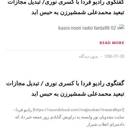
گفتگوی رادیو فردا با کسری نوری/ تبدیل مجازات
تبعید محمدعلی شمشیرزن به حبس ابد
READ MORE
1396-07-08
بدون دیدگاه
گفتگوی رادیو فردا با کسری نوری / تبدیل مجازات
تبعید محمدعلی شمشیرزن به حبس ابد
{https://soundcloud.com/majzooban/trwzardlkyx1} رادیو فردا –
سایت مجذوبان نور وابسته به دراویش گنابادی روز جمعه خبر داد که
دادسرای انقلاب شیراز