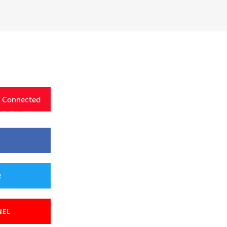
y Connected
R
NEL