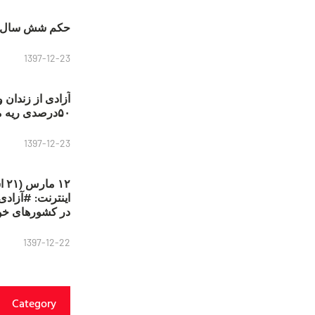
حکم شش سال ح
1397-12-23
آزادی از زندان 
۵۰درصدی ریه مصطفی دانشجو
1397-12-23
۱۲
در کشورهای خو
1397-12-22
Category