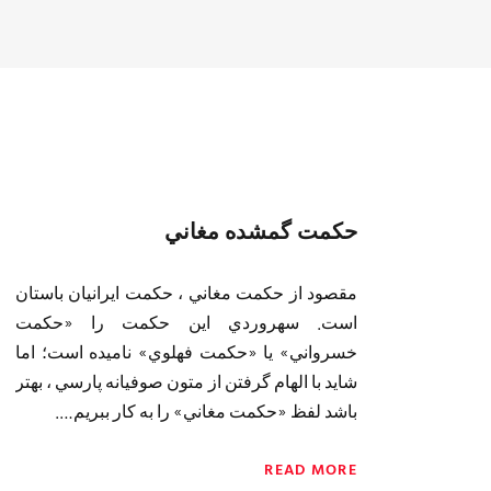
حكمت گمشده مغاني
مقصود از حكمت مغاني ، حكمت ايرانيان باستان
است. سهروردي اين حكمت را «حكمت
خسرواني» يا «حكمت فهلوي» ناميده است؛ اما
شايد با الهام گرفتن از متون صوفيانه پارسي ، بهتر
باشد لفظ «حكمت مغاني» را به كار ببريم….
READ MORE