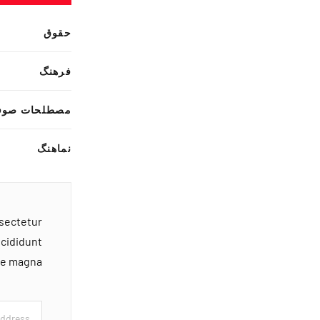
حقوق
فرهنگ
مصطلحات صوف
نماهنگ
nsectetur
ncididunt
ore magna