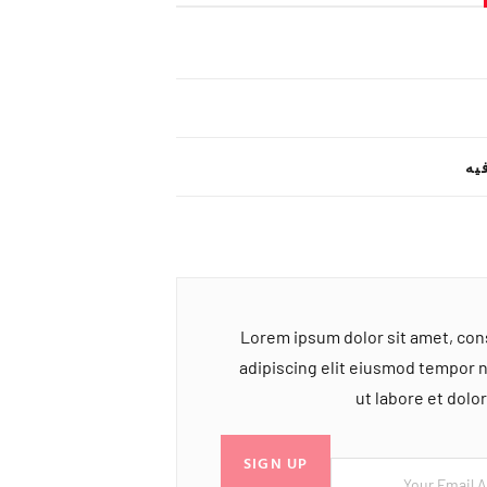
یه
Lorem ipsum dolor sit amet, co
adipiscing elit eiusmod tempor 
ut labore et dol
SIGN UP