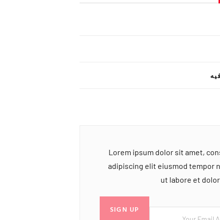
یه
Lorem ipsum dolor sit amet, co
adipiscing elit eiusmod tempor 
ut labore et dol
SIGN UP