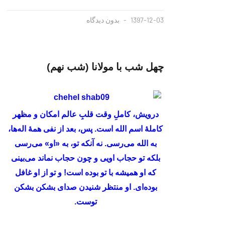
1397-12-03
بدون دیدگاه
چهل شب با مولانا (شب نهم)
درویش، کاملِ وقت قلبِ عالم امکان و مظهر
کاملهٔ اسم الله است. پس، بعد از نفی همهٔ اله‌ها،
به الله می‌رسی. نه آنکه تو، به «او» می‌رسی
بلکه تو حجاب اویی و چون حجاب نماند می‌بینی
که او همیشه با تو بوده است! و تو از او غافل
بوده‌ای. او منتظر شنیدن صدای بشکن بشکن
توست.