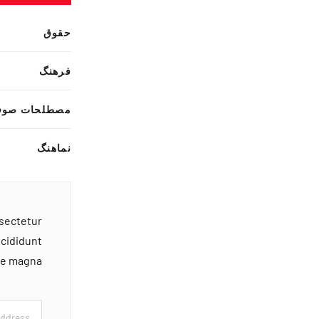
حقوق
فرهنگ
مصطلحات صوف
نماهنگ
nsectetur
ncididunt
ore magna