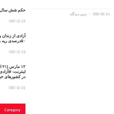
حکم شش سال ح
1395-05-24
بدون دیدگاه
1397-12-23
آزادی از زندان 
۵۰درصدی ریه مصطفی دانشجو
1397-12-23
۱۲
در کشورهای خو
1397-12-22
Category