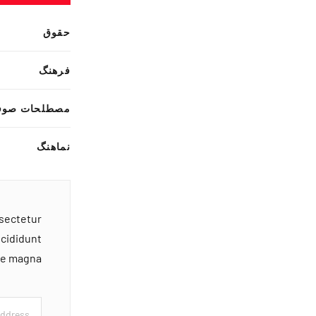
حقوق
فرهنگ
مصطلحات صوف
نماهنگ
nsectetur
ncididunt
ore magna