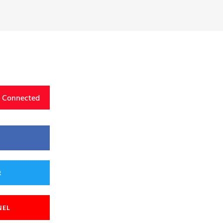
y Connected
R
NEL