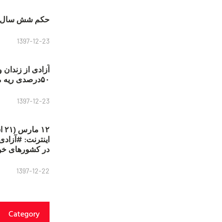
حکم شش سال ح
1397-12-23
آزادی از زندان 
۵۰درصدی ریه مصطفی دانشجو
1397-12-23
۱۲
در کشورهای خو
1397-12-22
Category