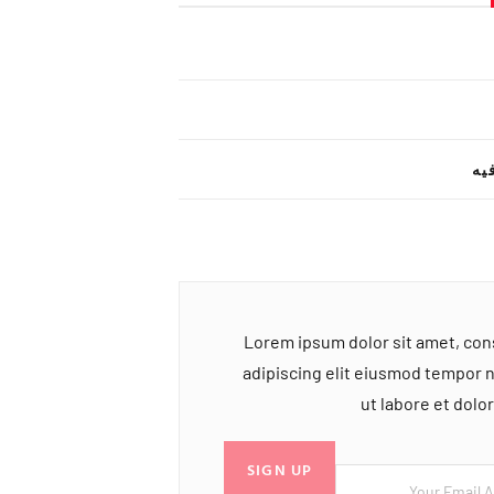
یه
Lorem ipsum dolor sit amet, co
adipiscing elit eiusmod tempor 
ut labore et dol
SIGN UP