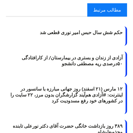
مطالب مرتبط
حکم شش سال حبس امیر نوری قطعی شد
آزادی از زندان و بستری در بیمارستان/ از کارافتادگی
۵۰درصدی ریه مصطفی دانشجو
۱۲ مارس (۲۱ اسفند) روز جهانی مبارزه با سانسور در
اینترنت: #آزادی هم‌آیند گزارشگران‌ بدون مرز، ۲۲ سایت را
در کشورهای خود رفع مسدودیت کرد
۳۸۹ روز بازداشت خانگی حضرت آقای دکتر نورعلی تابنده
مجذوبعلیشاه