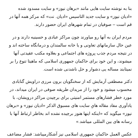
بنا به نوشته سايت هايی مانند «برهان نيوز» و سايت مسدود شده
«اديان نيوز» و سايت جديد التاسيس «اديان. نت» که مرکز همه آنها در
قم است – صوفيان در تمام شهرهای ايران حضور دارند.
مردم ايران به آنها رو مياورند چون مراکز عبادی و حسينيه دارند و در
عين حال سازمانهای تعاونی و يا خانه سالمندان و درمانگاه ساخته اند و
در نتيجه مردم جذب پروژه های اجتماعی و بعلاوه مکتب عقيدتی آنها
ميشوند، و اين خود برای حاکمان جمهوری اسلامی که ماهيتا تنوع را بر
نميتابند مساله يی دشوار و حل ناشدنی شده است.
دکتر مصطفی آزمايش که از سخنگويان برون مرزی دراويش گنابادی
محسوب ميشود و خود را از مريدان طريقه صوفی در ايران ميداند، در
مورد خطر فشارهای مستمر امنيتی برای برچيدن مراکز درويشان، با
يادآوری مفاد مقاله هایِ سايت های مسبوق الذکر «اديان نيوز» و «برهان
نيوز» ميگويد که «اينکه اينها هنوز برچيده نشده اند بخاطر ارتباط آنها با
رسانه های بين المللی ميباشد.»
عکس العمل حاکمان جمهوری اسلامی نيز آشکارميباشد: فشار مضاعف