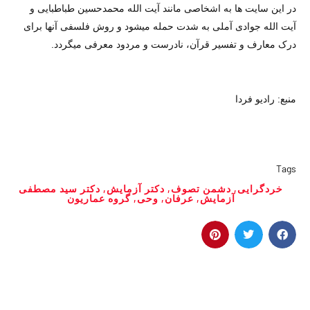
در اين سايت ها به اشخاصی مانند آيت الله محمدحسين طباطبايی و
آيت الله جوادی آملی به شدت حمله ميشود و روش فلسفی آنها برای
درک معارف و تفسير قرآن، نادرست و مردود معرفی ميگردد.
منبع: رادیو فردا
Tags
خردگرایی
,
دشمن تصوف
,
دکتر آزمایش
,
دکتر سید مصطفی
آزمایش
,
عرفان
,
وحی
,
گروه عماریون