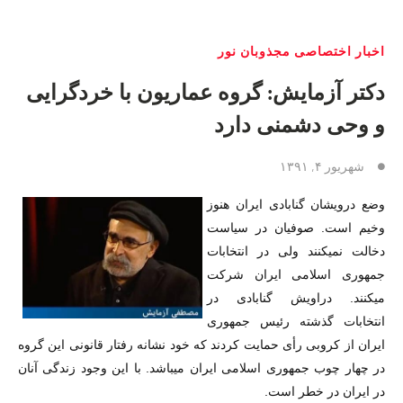
اخبار اختصاصی مجذوبان نور
دکتر آزمایش: گروه عماریون با خردگرایی
و وحی دشمنی دارد
شهریور ۴, ۱۳۹۱
وضع درويشان گنابادی ايران هنوز
وخيم است. صوفيان در سياست
دخالت نميکنند ولی در انتخابات
جمهوری اسلامی ايران شرکت
ميکنند. دراويش گنابادی در
انتخابات گذشته رئيس جمهوری
ايران از کروبی رأی حمايت کردند که خود نشانه رفتار قانونی اين گروه
در چهار چوب جمهوری اسلامی ايران ميباشد. با اين وجود زندگی آنان
در ايران در خطر است.