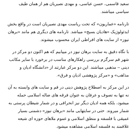
سعيد قاسمی، حسن عباسی، و مهدی نصيريان هم از همان طيف
سياسی ميباشند.
تارنامه «عماريون» که تحت رياست مهدی نصيريان است در واقع بخش
ايدئولوژيک «هاديان بسيج» ميباشد. تارنامه های ديگری هم مانند «برهان
نيوز» از سايت های افراطی ايران محسوب ميشوند.
با نگاه دقيق به سايت برهان نيوز در مييابيم که هم اکنون دو مرکز در
شهر قم سرگرم بررسی راهکارهای مناسب در برخورد با ساير مکاتب
دينی – مذهبی ميباشند. اين دو مرکز عبارتند از «دانشگاه اديان و
مذاهب» و «مرکز پژوهشی اديان و فرق».
در اين مرکز به اصطلاح پژوهش دينی در قم و سايت های وابسته به آن
نه تنها به تصوف و عرفان به عنوان فرقه های ضاله اسلامی حمله
ميشود، بلکه همه اديان ديگر نيز انحرافی و در شمار شيطان پرستی به
شمار ميروند. حتی در سايتهايی مانند «برهان نيوز» دشمنی بسيار
عميقی با فلسفه و منطق اسلامی و عموم ملاهای حوزه ای شيعه
علاقمند به فلسفه اسلامی مشاهده ميشود.