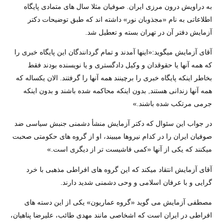
به دراويش درون مرزی ايران. صوفيان مثلا سال های متمادی پايگاه
اطلاعاتی به نام «مجذوبان نور» داشته اند که طبق توضيحات دکتر
آزمايش دفتر آن در تهران بسته و تعطيل شد.
آقای آزمايش ميگويد:«اينها آمدند و تمام گردانندگان اين پايگاه خبری را
که همه آنها يا حقوقدان و وکيل دادگستری و يا نويسنده بودند فقط
بخاطر اينکه پايگاه خبری را برچينند همه آنها را گرفتند. الان يکساله که
همه آنها زندانی هستند, بدون اينکه محاکمه شده باشند و بدون اينکه
جرمی مرتکب شده باشند.»
در جواب اين سئوال که دکتر آزمايش منشأ دشمنی جنبش سياسی ضد
صوفيان ايران را در کدام نيروها ميبيند، او از گروه های حکومتی صحبت
ميکنند که يکی از آنها «کمی فاشيست تر از ديگری است.»
آقای آزمايش انتقاد ميکند که اين گروه های افراطی مذهبی با خرد
گرايی و با عرفان اسلامی و وحی دشمنی شديد دارند.
مصطفی آزمايش می گوید «گروه عماريون» يکی از این دسته های
افراطی در ايران است که اشخاصی مانند مهدی طائب، عليرضا پناهيان،