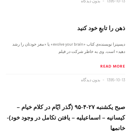
1395-10-13
بدون دیدگاه
ذهن را تابعِ خود کنید
دیسپنزا نویسنده‌ی کتاب «evolve your brain» یا «مغز خودتان را رشد
دهید» است. وی به خاطر شرکت در فیلم
READ MORE
1395-10-13
بدون دیدگاه
صبح یکشنبه ۲۷-۴-۹۵ (گذر ایّام در کلام خیام –
کیسانیه – اسماعیلیه – یافتن تکامل در وجود خود)-
خانمها