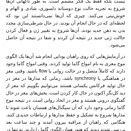
نیست بلکه فقط یک فکر مصمم است. به طور ناگهانی آن‌ها
شروع به تجربه حالت نوع دوستانه دلسوزی، شادی و الهام و
خوش‌نیتی می‌کنند. چیزی که آن‌ها نمی‌دانستند این بود که
لحظه‌ای که در حال انجام آن بودند، در حال شرطی‌سازی مجدد
بدن به ذهن جدید بودند. آن‌ها شروع به تغییر ژن و فعال کردن
حاالت ژنی جدید در نتیجه آن کردند و شفا در نتیجه آن حاصل
می‌شود.
در آزمایش‌هایی که روی راهبان بودایی انجام شد آن‌ها یک الگوی
موج مغزی به نام امواج گاما تولید کردند. وقتی امواج گاما وجود
دارند که کاملاً متصل و در حالت روانی یا flow باشید. وقتی مغز
در هماهنگی یا synchrony باشد، زمانی که مدار‌ها در مغز در
حال تولید فرکانس یکسانی هستند می‌توانیم بگوییم که مغز از
دید کل‌نگر اکنون در حال کار کردن است. بخش‌های مغز در حال
گفتگوی درونی هستند و مغز در اتحاد روانی است. در نتیجه موج
گاما زمانی وجود دارد که آن سیگنال‌های همسان باعث شوند تا
مدار‌ها شروع به تشکیل و حفظ مدار‌ها و ارتباطات جدیدی کنند.
هنگامی که راهبان از مراقبه بیرون آمدند و چند ساعت بعد
بررسی شدند دیدند که هنوز‌‌ همان الگوی گاما را دارند. نه تنها در