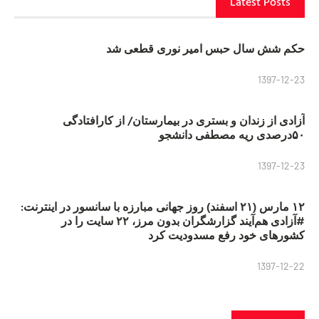
Latest Posts
حکم شش سال حبس امیر نوری قطعی شد
1397-12-23
آزادی از زندان و بستری در بیمارستان/ از کارافتادگی
۵۰درصدی ریه مصطفی دانشجو
1397-12-23
۱۲ مارس (۲۱ اسفند) روز جهانی مبارزه با سانسور در اینترنت:
#آزادی هم‌آیند گزارشگران‌ بدون مرز، ۲۲ سایت را در
کشورهای خود رفع مسدودیت کرد
1397-12-22