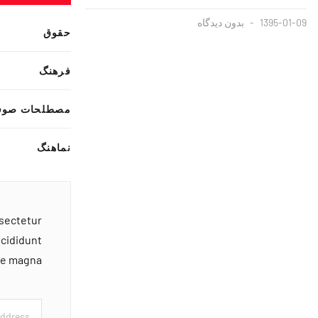
1395-01-09
بدون دیدگاه
حقوق
فرهنگ
مصطلحات صوف
نماهنگ
nsectetur
ncididunt
ore magna