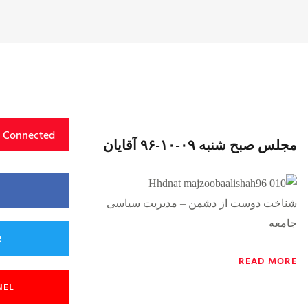
y Connected
مجلس صبح شنبه ۰۹-۱۰-۹۶ آقایان
شناخت دوست از دشمن – مدیریت سیاسی
جامعه
{https://soundcloud.com/majzooban/zupvew9ausxd}
R
READ MORE
NEL