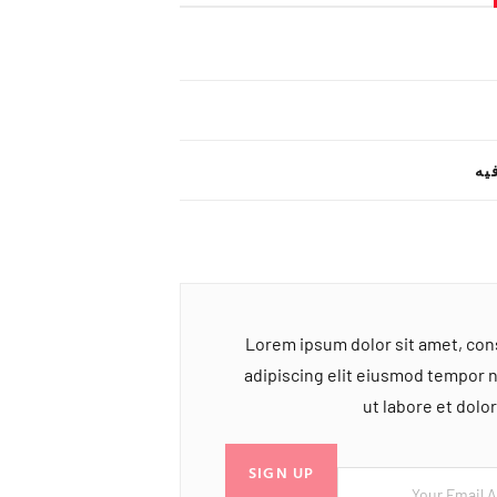
یه
Lorem ipsum dolor sit amet, co
adipiscing elit eiusmod tempor 
ut labore et dol
SIGN UP