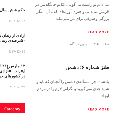
مى‌دانم تو راست مى‌گویى؛ امّا تو جایگاه مرا در
حکم شش سال ح
قریش مى‌دانى و چیزى آورده‌اى که با آن، دیگر
بزرگى و شرفى براى من نمى‌ماند
1397-12-23
READ MORE
آزادی از زندان 
۵۰درصدی ریه مصطفی دانشجو
1396-01-03
بدون دیدگاه
1397-12-23
۱۲
طنز شماره ۶؛ دشمن
در کشورهای خو
پادشاه: چرا مسأله‌ی دشمن را آنچنان که باید و
1397-12-22
شاید جدی نمی‌گیرید و نگرانی لازم را در مردم
ایجاد
Category
READ MORE