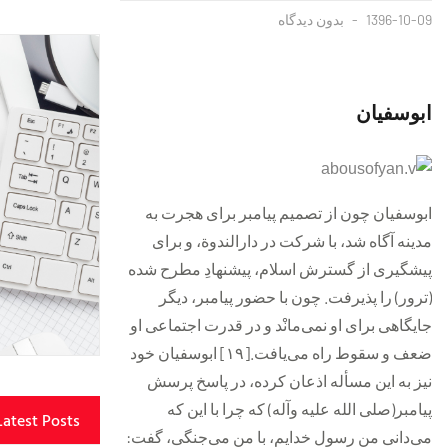
1396-10-09
بدون دیدگاه
ابوسفیان
ابوسفیان چون از تصمیم پیامبر براى هجرت به
مدینه آگاه شد، با شرکت در دارالندوة، و براى
پیشگیرى از گسترش اسلام، پیشنهادِ مطرح شده
(ترور) را پذیرفت. چون با حضور پیامبر، دیگر
جایگاهى براى او نمى‌مانْد و در قدرت اجتماعى او
ضعف و سقوط راه مى‌یافت.[۱۹] ابوسفیان خود
نیز به این مسأله اذعان کرده، در پاسخ پرسش
پیامبر(صلى الله علیه وآله) که چرا با این که
Latest Posts
مى‌دانى من رسول خدایم، با من مى‌جنگى، گفت: