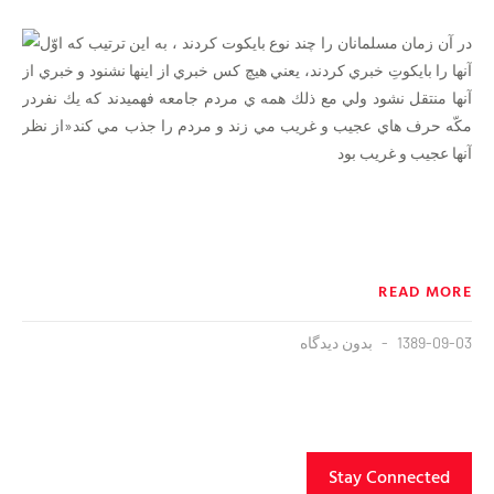
در آن زمان مسلمانان را چند نوع بايكوت كردند ، به اين ترتيب كه اوّل
آنها را بايكوتِ خبري كردند، يعني هيچ كس خبري از اينها نشنود و خبري از
آنها منتقل نشود ولي مع ذلك همه ي مردم جامعه فهميدند كه يك نفردر
مكّه حرف هاي عجيب و غريب مي زند و مردم را جذب مي كند«از نظر
آنها عجيب و غريب بود
READ MORE
1389-09-03
بدون دیدگاه
Stay Connected