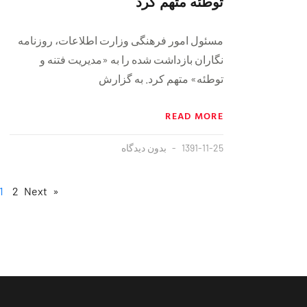
توطئه متهم کرد
مسئول امور فرهنگی وزارت اطلاعات،‌ روزنامه
نگاران بازداشت شده را به «مديريت فتنه و
توطئه» متهم کرد. به گزارش
READ MORE
1391-11-25
بدون دیدگاه
1
2
Next »
« Previous