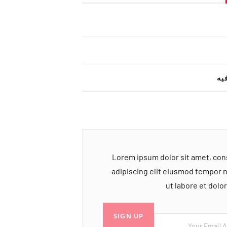
یه
Lorem ipsum dolor sit amet, co
adipiscing elit eiusmod tempor 
ut labore et dol
SIGN UP