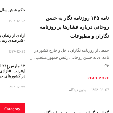
حکم شش سال ح
نامه ۱۳۵ روزنامه نگار به حسن
1397-12-23
روحانی درباره فشارها بر روزنامه
نگاران و مطبوعات
آزادی از زندان 
۵۰درصدی ریه مصطفی دانشجو
جمعی از روزنامه نگاران داخل و خارج کشور در
1397-12-23
نامه ای به حسن روحانی، رئیس جمهور منتخب؛ از
وی
۱۲
در کشورهای خو
READ MORE
1397-12-22
1392-04-07
بدون دیدگاه
Category
گزارشگران بدون‌مرز: نمایندگان