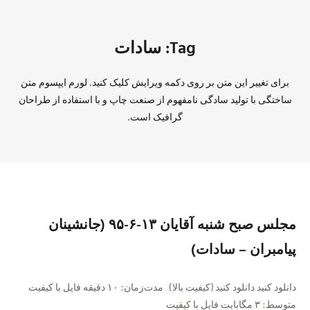
Tag: سادات
برای تغییر این متن بر روی دکمه ویرایش کلیک کنید. لورم ایپسوم متن
ساختگی با تولید سادگی نامفهوم از صنعت چاپ و با استفاده از طراحان
گرافیک است.
مجلس صبح شنبه آقايان ١٣-۶-۹۵ (جانشینان
پیامبران – سادات)
دانلود کنید دانلود کنید (کیفیت بالا) مدت‌زمان: ١٠ دقيقه فايل با کیفیت
متوسط: ۳ مگابایت فايل با کیفیت