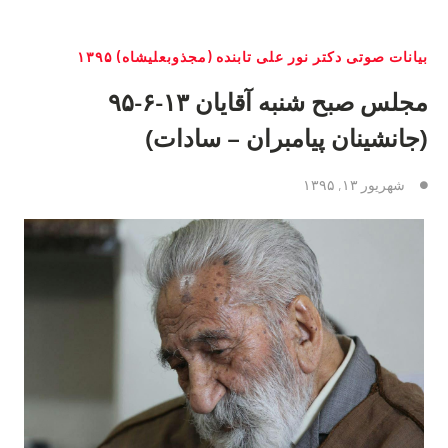
بیانات صوتی دکتر نور علی تابنده (مجذوبعلیشاه) ۱۳۹۵
مجلس صبح شنبه آقايان ١٣-۶-۹۵
(جانشینان پیامبران – سادات)
شهریور ۱۳, ۱۳۹۵