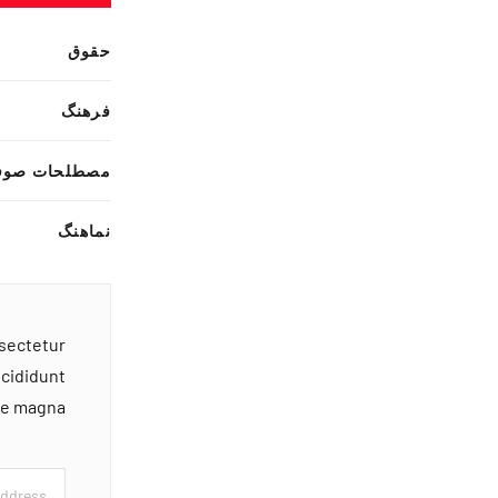
حقوق
فرهنگ
مصطلحات صوف
نماهنگ
nsectetur
ncididunt
ore magna