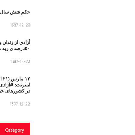
حکم شش سال ح
1397-12-23
آزادی از زندان 
۵۰درصدی ریه مصطفی دانشجو
1397-12-23
۱۲
در کشورهای خو
1397-12-22
Category