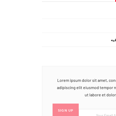
یه
Lorem ipsum dolor sit amet, co
adipiscing elit eiusmod tempor 
ut labore et dol
SIGN UP