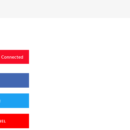
y Connected
R
NEL