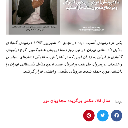
یکى از دراویش آسیب دیده در تجمع ٣٠ شهریور ١٣٩٣ دراویش گنابادى
مقابل دادستانى تهران. در این روز ده‌ها درویش عضو کمپین کوچ دراویش
گنابادى از ایران به زندان اوین که در اعتراض به اعمال فشارهاى سیاسی
و عقیدتى بر پیروان طریقت و عرفان قصد تجمع مقابل دادستانى تهران را
داشتند، مورد حمله شدید نیروهاى نظامى و امنیتى قرار گرفتند.
سال 93
,
عکس برگزیده مجذوبان نور
Tags