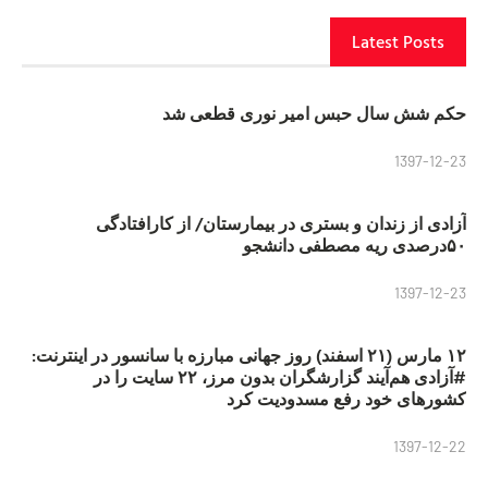
Latest Posts
حکم شش سال حبس امیر نوری قطعی شد
1397-12-23
آزادی از زندان و بستری در بیمارستان/ از کارافتادگی
۵۰درصدی ریه مصطفی دانشجو
1397-12-23
۱۲ مارس (۲۱ اسفند) روز جهانی مبارزه با سانسور در اینترنت:
#آزادی هم‌آیند گزارشگران‌ بدون مرز، ۲۲ سایت را در
کشورهای خود رفع مسدودیت کرد
1397-12-22