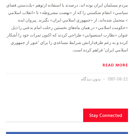
مردم مسلمان ايران بوده اند، درصدند با استفاده ازتوهم «يك‌دستي فضاي
سياسي» انتقام شكستي را كه از «نهضت مشروطه» تا «انقلاب اسلامي
» متحمل شده‌اند،‌ از «جمهوري اسلامي ايران» بگيرند. پيروان ايده
«حكومت اسلامي» در همان ماه‌هاي نخستين رحلت امام بدعتي را ذيل
عنوان «نظارت استصوابي» طراحي كردند كه اكنون ثمرات خود را آشكار
كرده و به زعم طرفدارانش شرايط مساعدي را براي "عبور از جمهوري
اسلامي ايران" فراهم كرده است.
READ MORE
1387-08-22
بدون دیدگاه
Stay Connected