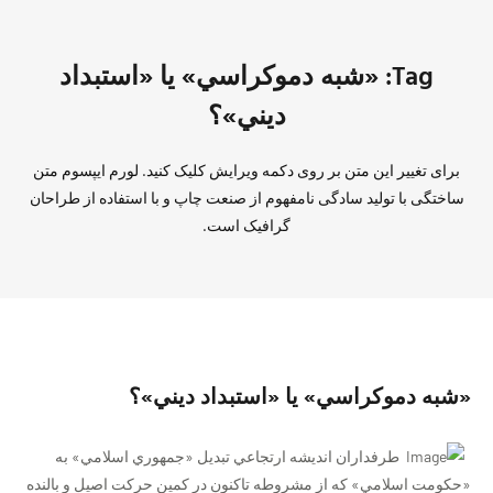
Tag: «شبه دموكراسي» يا «استبداد
ديني»؟
برای تغییر این متن بر روی دکمه ویرایش کلیک کنید. لورم ایپسوم متن
ساختگی با تولید سادگی نامفهوم از صنعت چاپ و با استفاده از طراحان
گرافیک است.
«شبه دموكراسي» يا «استبداد ديني»؟
طرفداران انديشه ارتجاعي تبديل «جمهوري اسلامي» به
«حكومت اسلامي» كه از مشروطه تاكنون در كمين حركت اصيل و بالنده