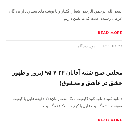
بسم الله الرحمن الرحیم اشعار، گفتار و یا نوشته‌های بسیاری از بزرگان
عرفان رسیده است که ما یقین داریم
READ MORE
1395-07-27
بدون دیدگاه
مجلس صبح شنبه آقايان ٢۴-٧-٩۵ (بروز و ظهور
عشق در عاشق و معشوق)
دانلود کنید دانلود کنید (کیفیت بالا) مدت‌زمان:١٢ دقيقه فايل با کیفیت
متوسط: ۳ مگابایت فايل با کیفیت بالا: ۱۱مگابایت
READ MORE