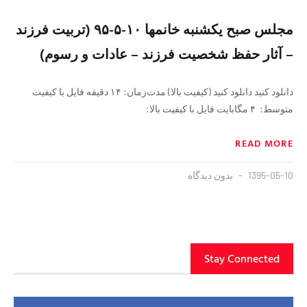
مجلس صبح یکشنبه خانمها ١٠-۵-٩۵ (تربیت فرزند
– آثار حفظ شخصیت فرزند – عادات و رسوم)
دانلود کنید دانلود کنید (کیفیت بالا) مدت‌زمان: ١۴ دقيقه فايل با کیفیت
متوسط: ۴ مگابایت فايل با کیفیت بالا:
READ MORE
1395-05-10
بدون دیدگاه
Stay Connected