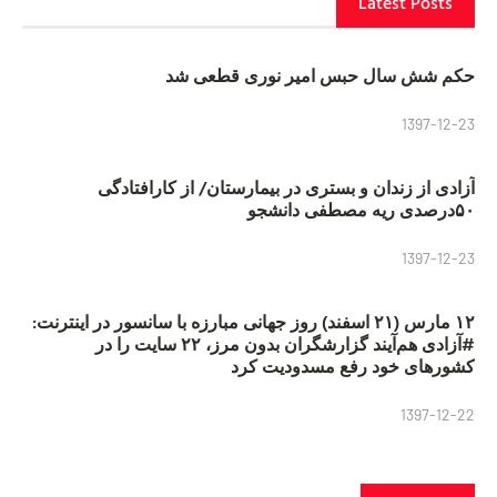
Latest Posts
حکم شش سال حبس امیر نوری قطعی شد
1397-12-23
آزادی از زندان و بستری در بیمارستان/ از کارافتادگی
۵۰درصدی ریه مصطفی دانشجو
1397-12-23
۱۲ مارس (۲۱ اسفند) روز جهانی مبارزه با سانسور در اینترنت:
#آزادی هم‌آیند گزارشگران‌ بدون مرز، ۲۲ سایت را در
کشورهای خود رفع مسدودیت کرد
1397-12-22