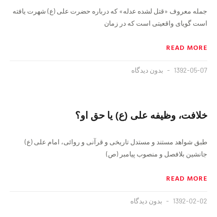
جمله معروف «قتل لشده عدله» که درباره حضرت علی (ع) شهرت یافته
است گویای واقعیتی است که در زمان
READ MORE
1392-05-07
بدون دیدگاه
خلافت، وظیفه علی (ع) یا حق او؟
طبق شواهد مستند و مستدل تاریخی و قرآنی و روائی، امام علی (ع)
جانشین بلافصل و منصوب پیامبر (ص)
READ MORE
1392-02-02
بدون دیدگاه