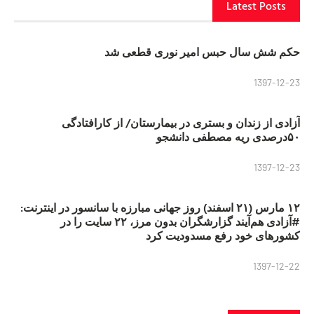
Latest Posts
حکم شش سال حبس امیر نوری قطعی شد
1397-12-23
آزادی از زندان و بستری در بیمارستان/ از کارافتادگی
۵۰درصدی ریه مصطفی دانشجو
1397-12-23
۱۲ مارس (۲۱ اسفند) روز جهانی مبارزه با سانسور در اینترنت:
#آزادی هم‌آیند گزارشگران‌ بدون مرز، ۲۲ سایت را در
کشورهای خود رفع مسدودیت کرد
1397-12-22