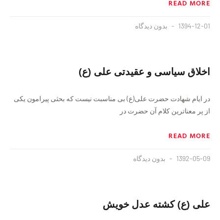
READ MORE
1394-12-01
بدون دیدگاه
اخلاق سياسى و عقيدتى علی (ع)
در ايام شهادت حضرت على(ع) بى مناسبت نيست كه بحثی پیرامون يكى
از پر معناترين كلام آن حضرت در
READ MORE
1392-05-09
بدون دیدگاه
علی (ع) کشته عدل خویش