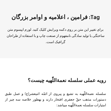
Tag: فرامين ، اعلاميه و اوامر بزرگان
برای تغییر این متن بر روی دکمه ویرایش کلیک کنید. لورم ایپسوم متن
ساختگی با تولید سادگی نامفهوم از صنعت چاپ و با استفاده از طراحان
گرافیک است.
رویه عملی سلسله نعمةاللّهیه چیست؟
سلسله نعمةاللّهیه به تشیع و پیروی از ائمّه اثني‏عشر(ع) و عمل طبق
دستورات مذهب حقّ جعفری افتخار دارند و به‏طور خلاصه سه چیز از
امتیازات سلسله نعمةاللّهیه مي‏باشد: