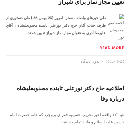
تعيين مجاز نماز براي شيراز
طي خبرهاي واصله ، سحر امروز (23 بهمن 86 ) طي دستوري از
طرف جناب آقاي حاج دكتر نورعلي تابنده مجذوبعليشاه ، آقاي
عليرضا آذري به عنوان مجاز نماز شيراز تعيين شدند.
READ MORE
1386-11-23
بدون دیدگاه
اطلاعیه حاج دکتر نورعلی تابنده مجذوبعلیشاه
درباره وقا
هو ۱۲۱ واقعه اخیر تخریب حسینیه فقرای بروجرد که خانه حضرت امام
حسین علیه السلام و مانند تمام حسینیه