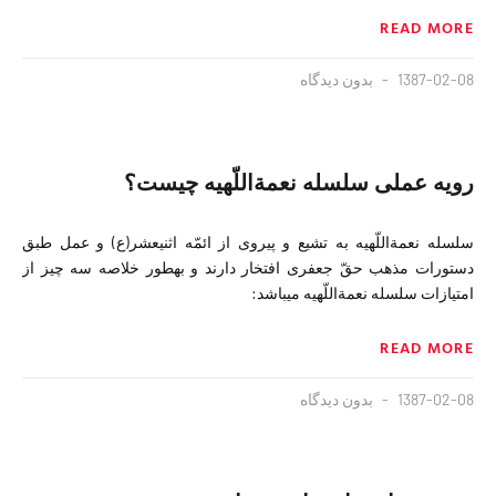
READ MORE
1387-02-08
بدون دیدگاه
رویه عملی سلسله نعمةاللّهیه چیست؟
سلسله نعمةاللّهیه به تشیع و پیروی از ائمّه اثني‏عشر(ع) و عمل طبق
دستورات مذهب حقّ جعفری افتخار دارند و به‏طور خلاصه سه چیز از
امتیازات سلسله نعمةاللّهیه مي‏باشد:
READ MORE
1387-02-08
بدون دیدگاه