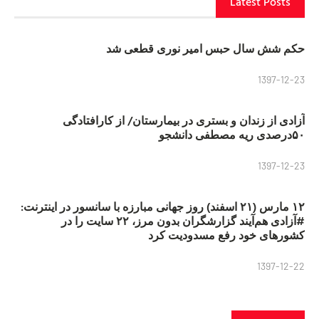
Latest Posts
حکم شش سال حبس امیر نوری قطعی شد
1397-12-23
آزادی از زندان و بستری در بیمارستان/ از کارافتادگی
۵۰درصدی ریه مصطفی دانشجو
1397-12-23
۱۲ مارس (۲۱ اسفند) روز جهانی مبارزه با سانسور در اینترنت:
#آزادی هم‌آیند گزارشگران‌ بدون مرز، ۲۲ سایت را در
کشورهای خود رفع مسدودیت کرد
1397-12-22