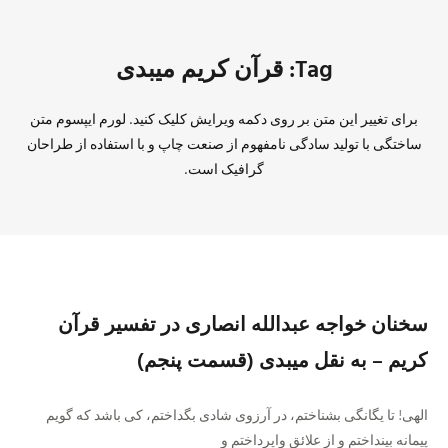
Tag: قرآن كريم ميبدى
برای تغییر این متن بر روی دکمه ویرایش کلیک کنید. لورم ایپسوم متن
ساختگی با تولید سادگی نامفهوم از صنعت چاپ و با استفاده از طراحان
گرافیک است.
سخنان خواجه عبدالله انصارى در تفسير قرآن
كريم – به نقل ميبدى (قسمت پنجم)
الهى! تا يگانگى بشناختم، در آرزوى شادى بگداختم، كى باشد كه گويم
پيمانه بينداختم و از علائق واپرداختم و