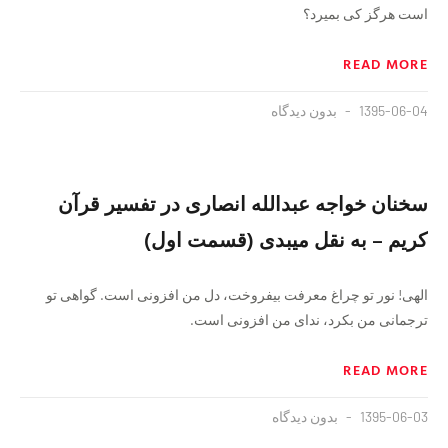
است هرگز كى بميرد؟
READ MORE
1395-06-04
بدون دیدگاه
سخنان خواجه عبدالله انصارى در تفسير قرآن
كريم – به نقل ميبدى (قسمت اول)
الهى! نور تو چراغ معرفت بيفروخت، دل من افزونى است. گواهى تو
ترجمانى من بكرد، نداى من افزونى است.
READ MORE
1395-06-03
بدون دیدگاه