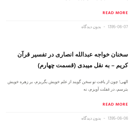
READ MORE
1395-06-07
بدون دیدگاه
سخنان خواجه عبدالله انصارى در تفسير قرآن
كريم – به نقل ميبدى (قسمت چهارم)
الهى! چون از يافت تو سخن گويند از علم خويش بگريزم، بر زهره خويش
بترسم، در غفلت آويزم، نه
READ MORE
1395-06-06
بدون دیدگاه