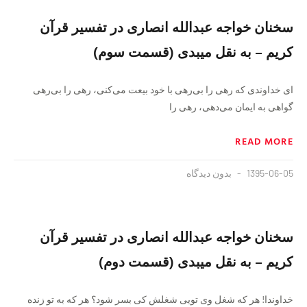
سخنان خواجه عبدالله انصارى در تفسير قرآن
كريم – به نقل ميبدى (قسمت سوم)
اى خداوندى كه رهى را بى‏‌رهى با خود بيعت مى‏‌كنى، رهى را بى‏‌رهى
گواهى به ايمان مى‏‌دهى، رهى را
READ MORE
1395-06-05
بدون دیدگاه
سخنان خواجه عبدالله انصارى در تفسير قرآن
كريم – به نقل ميبدى (قسمت دوم)
خداوندا! هر كه شغل وى تويى شغلش كى بسر شود؟ هر كه به تو زنده