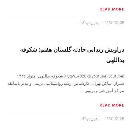
READ MORE
1397-12-06
بدون دیدگاه
دراویش زندانی حادثه گلستان هفتم؛ شکوفه
یداللهی
{youtube}XjQgW_402Ck{/youtube} شکوفه یداللهی، متولد ۱۳۴۶
شیراز، ساکن تهران، کارشناس ارشد روانشناسی تربیتی و مدیر باسابقه
مراکز آموزشی و تربیتی
READ MORE
1397-12-05
بدون دیدگاه