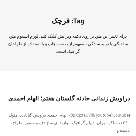
Tag: قرچک
برای تغییر این متن بر روی دکمه ویرایش کلیک کنید. لورم ایپسوم متن
ساختگی با تولید سادگی نامفهوم از صنعت چاپ و با استفاده از طراحان
گرافیک است.
دراویش زندانی حادثه گلستان هفتم؛ الهام احمدی
{youtube}x8pXqztaUV8{/youtube} الهام احمدی درویش گنابادی، متولد
۱۳۶۰، ساکن تهران، دیپلم گرافیک، نوازنده‌ی ساز دف و سنتور، طراح،
بافنده و