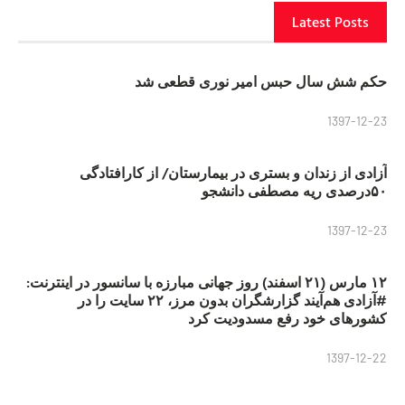
Latest Posts
حکم شش سال حبس امیر نوری قطعی شد
1397-12-23
آزادی از زندان و بستری در بیمارستان/ از کارافتادگی
۵۰درصدی ریه مصطفی دانشجو
1397-12-23
۱۲ مارس (۲۱ اسفند) روز جهانی مبارزه با سانسور در اینترنت:
#آزادی هم‌آیند گزارشگران‌ بدون مرز، ۲۲ سایت را در
کشورهای خود رفع مسدودیت کرد
1397-12-22