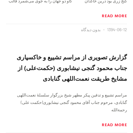
گنج زری بود درین خاکدان کاو دو جهان را به جُوی می‌شمرد قالب
READ MORE
1394-06-12
بدون دیدگاه
گزارش تصویری از مراسم تشییع و خاکسپاری
جناب محمود گنجی نیشابوری (حکمت‌علی) از
مشایخ طریقت نعمت‌اللهی گنابادی
مراسم تشییع و تدفین پیکر مطهر شیخ بزرگوار سلسلهٔ نعمت‌اللهی
گنابادی، مرحوم جناب آقای محمود گنجی نیشابوری(حکمت علی)
رحمةالله‌
READ MORE