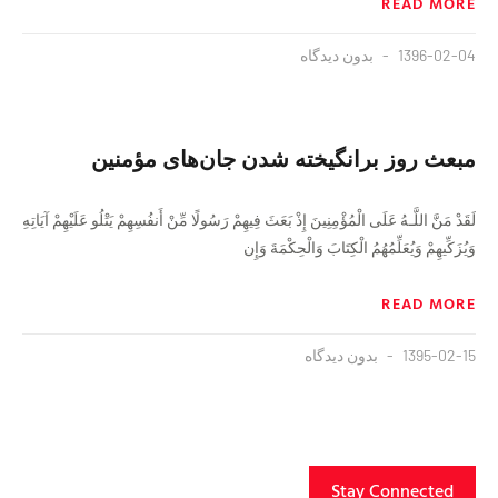
READ MORE
1396-02-04
بدون دیدگاه
مبعث روز برانگیخته شدن جان‌های مؤمنین
لَقَدْ مَنَّ اللَّـهُ عَلَى الْمُؤْمِنِينَ إِذْ بَعَثَ فِيهِمْ رَ‌سُولًا مِّنْ أَنفُسِهِمْ يَتْلُو عَلَيْهِمْ آيَاتِهِ
وَيُزَكِّيهِمْ وَيُعَلِّمُهُمُ الْكِتَابَ وَالْحِكْمَةَ وَإِن
READ MORE
1395-02-15
بدون دیدگاه
Stay Connected