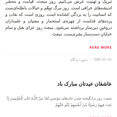
تبریک و تهنیت عرض می‌کنیم. روز مبعث، قیامت و محشر
اندیشه‌های خرافی است. روز مرگ توهّم و خیالات باطله‌ای‌ست
که انسانیت را به بردگی کشانده است. روزی است که نقاب و
پرده‌های قداست از چهره‌ی استحمار و مفتیان و علمداران
دروغینِ دین‌ساز برداشته می‌شود. مبعث روز عزای هبل و تمام
خدایانِ دست‌ساز بشری‌ست. مبعث
READ MORE
1396-02-04
بدون دیدگاه
عاشقان عیدتان مبارک باد
مبعث روز برانگیخته شدن جان‌های مؤمنین لَقَدْ مَنَّ اللَّـهُ عَلَى الْمُؤْمِنِينَ إِذْ
بَعَثَ فِيهِمْ رَ‌سُولًا مِّنْ أَنفُسِهِمْ يَتْلُو عَلَيْهِمْ