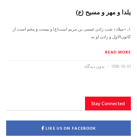
یلدا و مهر و مسیح (ع) ‏
۱ـ «میلاد» شب زادن عیسى‌ ‏بن ‏مریم است(ع) و بیست ‏و پنجم‏ است از
کانون‌الاول و زادن او به
READ MORE
1395-10-01
بدون دیدگاه
Stay Connected
LIKE US ON FACEBOOK