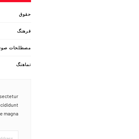
حقوق
فرهنگ
مصطلحات صوف
نماهنگ
nsectetur
ncididunt
ore magna