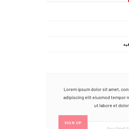
یه
Lorem ipsum dolor sit amet, co
adipiscing elit eiusmod tempor 
ut labore et dol
SIGN UP