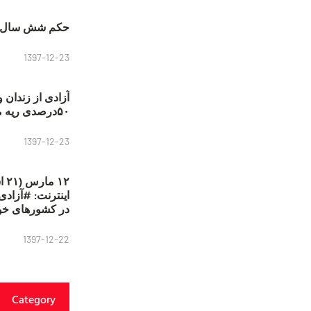
حکم شش سال ح
1397-12-23
آزادی از زندان 
۵۰درصدی ریه مصطفی دانشجو
1397-12-23
۱۲
در کشورهای خو
1397-12-22
Category