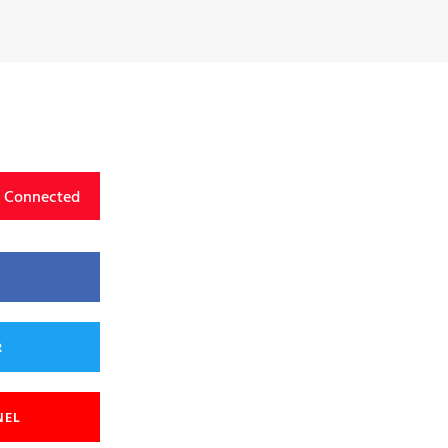
y Connected
R
NEL